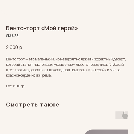
Бенто-торт «Мой герой»
SKU:
33
2 600
р.
Бенто торт — это маленький, но невероятно яркий и эффектный десерт,
который станет настоящим украшением любого праздника. Глубокий
цвет тортика дополняют шоколадная надпись «Мой герой» и милое
красное сердечко из крема.
Вес: 600гр
Смотреть также