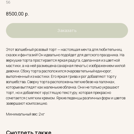
56
8500,00
р.
Заказать
Этот волшебный розовый торт — настоящая мечта для любительниц
сказок и фантазий! Он идеально подойдет для детского праздника. На
верхушке торта простирается яркая радуга, сделанная из цветной
мастики, а на ней размещена сахарная печать с изображением милой
девочки. Сбоку торта расположился очаровательный единорог,
выполненный из мастики. Его яркая грива и рог добавляют торту
волшебства. Сверху торта расположены легкие безе на палочках,
которые выглядят как маленькие облачка. Они не только украшают
торт, но и добавляют хрустящую текстуру, которая прекрасно
сочетается с мягким кремом. Яркие леденцы различных форм и цветов
завершают композицию.
Минимальный вес: 2 кг
Смотреть также