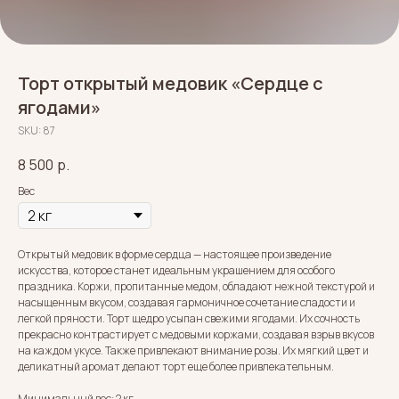
Торт открытый медовик «Сердце с
ягодами»
SKU:
87
8 500
р.
Вес
Открытый медовик в форме сердца — настоящее произведение
искусства, которое станет идеальным украшением для особого
праздника. Коржи, пропитанные медом, обладают нежной текстурой и
насыщенным вкусом, создавая гармоничное сочетание сладости и
легкой пряности. Торт щедро усыпан свежими ягодами. Их сочность
прекрасно контрастирует с медовыми коржами, создавая взрыв вкусов
на каждом укусе. Также привлекают внимание розы. Их мягкий цвет и
деликатный аромат делают торт еще более привлекательным.
Минимальный вес: 2 кг