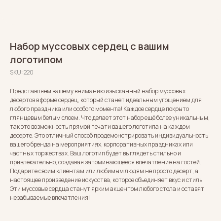
Набор муссовых сердец с вашим
логотипом
SKU:
220
Представляем вашему вниманию изысканный набор муссовых
десертов в форме сердец, который станет идеальным угощением для
любого праздника или особого момента! Каждое сердце покрыто
глянцевым белым слоем. Что делает этот набор ещё более уникальным,
так это возможность прямой печати вашего логотипа на каждом
десерте. Это отличный способ продемонстрировать индивидуальность
вашего бренда на мероприятиях, корпоративных праздниках или
частных торжествах. Ваш логотип будет выглядеть стильно и
привлекательно, создавая запоминающееся впечатление на гостей.
Подарите своим клиентам или любимым людям не просто десерт, а
настоящее произведение искусства, которое объединяет вкус и стиль.
Эти муссовые сердца станут ярким акцентом любого стола и оставят
незабываемые впечатления!