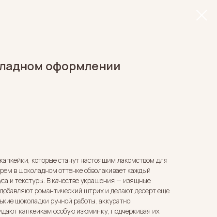
оладном оформлении
капкейки, которые станут настоящим лакомством для
рем в шоколадном оттенке обволакивает каждый
уса и текстуры. В качестве украшения — изящные
 добавляют романтический штрих и делают десерт еще
ькие шоколадки ручной работы, аккуратно
идают капкейкам особую изюминку, подчеркивая их