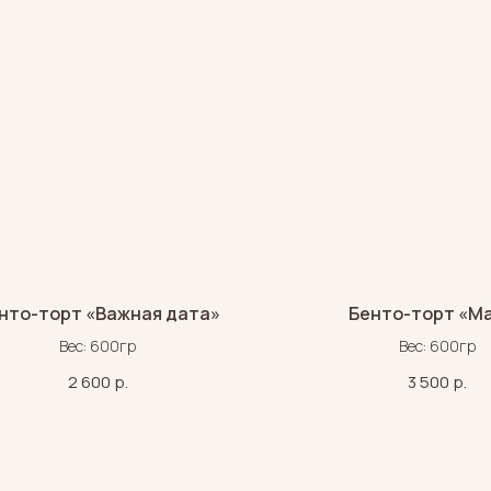
нто-торт «Важная дата»
Бенто-торт «М
Вес: 600гр
Вес: 600гр
2 600
р.
3 500
р.