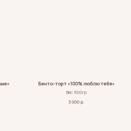
аме»
Бенто-торт «100% люблю тебя»
Вес: 600гр
3 000
р.