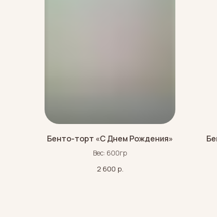
Бенто-торт «С Днем Рождения»
Бе
Вес: 600гр
2 600
р.