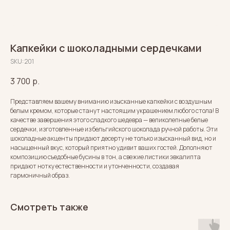
Капкейки с шоколадными сердечками
SKU:
201
3 700
р.
Представляем вашему вниманию изысканные капкейки с воздушным
белым кремом, которые станут настоящим украшением любого стола! В
качестве завершения этого сладкого шедевра — великолепные белые
сердечки, изготовленные из бельгийского шоколада ручной работы. Эти
шоколадные акценты придают десерту не только изысканный вид, но и
насыщенный вкус, который приятно удивит ваших гостей. Дополняют
композицию съедобные бусины в тон, а свежие листики эвкалипта
придают нотку естественности и утонченности, создавая
гармоничный образ.
Смотреть также