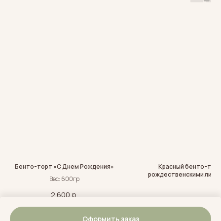
Бенто-торт «С Днем Рождения»
Красный бенто-торт
рождественскими лист
Вес: 600гр
2 600
р.
2 600
р.
Оформить заказ