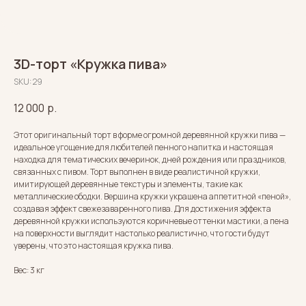
3D-торт «Кружка пива»
SKU:
29
12 000
р.
Этот оригинальный торт в форме огромной деревянной кружки пива —
идеальное угощение для любителей пенного напитка и настоящая
находка для тематических вечеринок, дней рождения или праздников,
связанных с пивом. Торт выполнен в виде реалистичной кружки,
имитирующей деревянные текстуры и элементы, такие как
металлические ободки. Вершина кружки украшена аппетитной «пеной»,
создавая эффект свежезаваренного пива. Для достижения эффекта
деревянной кружки используются коричневые оттенки мастики, а пена
на поверхности выглядит настолько реалистично, что гости будут
уверены, что это настоящая кружка пива.
Вес: 3 кг