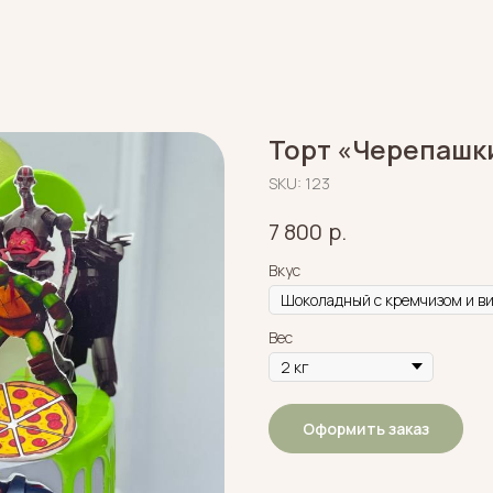
Торт «Черепашк
SKU:
123
р.
7 800
Вкус
Вес
Оформить заказ