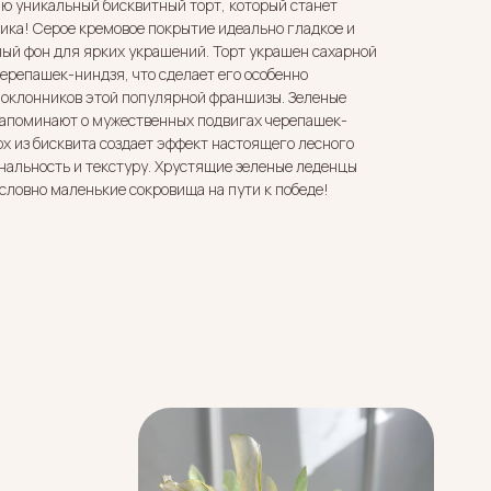
 уникальный бисквитный торт, который станет
ка! Серое кремовое покрытие идеально гладкое и
ный фон для ярких украшений. Торт украшен сахарной
репашек-ниндзя, что сделает его особенно
поклонников этой популярной франшизы. Зеленые
 напоминают о мужественных подвигах черепашек-
ох из бисквита создает эффект настоящего лесного
нальность и текстуру. Хрустящие зеленые леденцы
 словно маленькие сокровища на пути к победе!