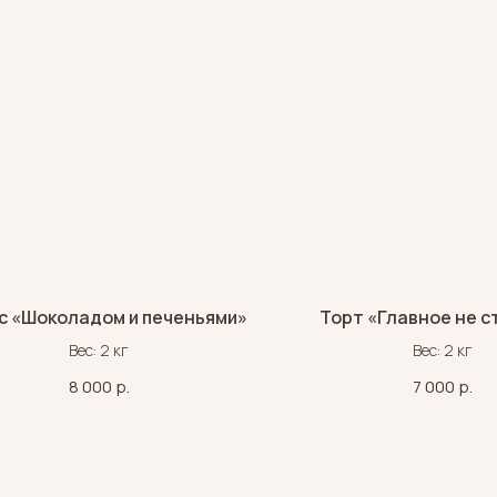
с «Шоколадом и печеньями»
Торт «Главное не с
Вес: 2 кг
Вес: 2 кг
8 000
р.
7 000
р.