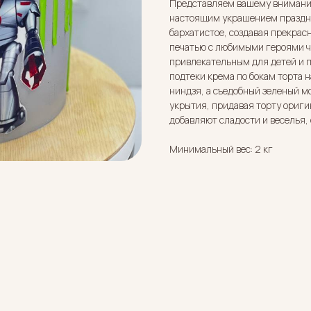
Представляем вашему вниманию
настоящим украшением праздни
бархатистое, создавая прекрас
печатью с любимыми героями че
привлекательным для детей и 
подтеки крема по бокам торта
ниндзя, а съедобный зеленый м
укрытия, придавая торту ориги
добавляют сладости и веселья,
Минимальный вес: 2 кг