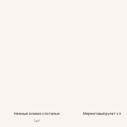
Нежные эскимо с поталью
Меренговый рулет с лог
1 шт