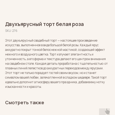
Двухъярусный торт белая роза
SKU:
276
Этот двухъярусный свадебный торт — настоящее произведение
искусства, выполненное в виде большой белой розы. Каждый ярус
аккуратно покрыт тонкой белоснежной мастикой, создающей эффект
нежного и воздушного цветка. Торт излучает элегантность и
утонченность, а его форма и текстура делают его центром внимания
на свадебном столе. Каждая деталь проработана с тщательностью: от
плавных линий лепестков до аккуратных переходов между ярусами.
Этот торт не только порадует гостей своим вкусом, но и станет
символом вашей любви, запечатленной в сладком шедевре. Такой торт
идеально дополнит атмосферу вашего праздника, добавив ему нотку
изысканности и красоты.
Смотреть также