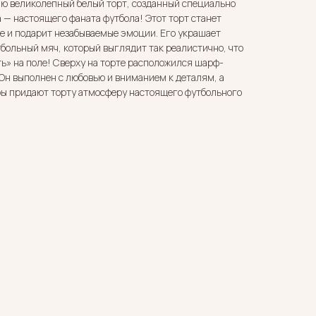
 великолепный белый торт, созданный специально
 — настоящего фаната футбола! Этот торт станет
е и подарит незабываемые эмоции. Его украшает
ольный мяч, который выглядит так реалистично, что
ть» на поле! Сверху на торте расположился шарф-
 Он выполнен с любовью и вниманием к деталям, а
ры придают торту атмосферу настоящего футбольного