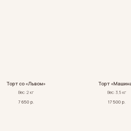
Торт со «Львом»
Торт «Машин
Вес: 2 кг
Вес: 3,5 кг
7 650
р.
17 500
р.