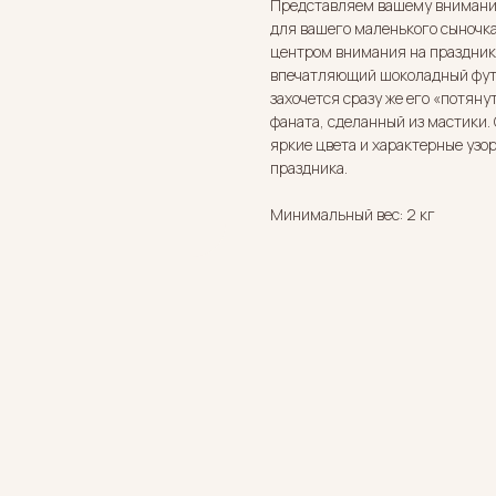
Представляем вашему вниманию
для вашего маленького сыночка
центром внимания на праздник
впечатляющий шоколадный футб
захочется сразу же его «потяну
фаната, сделанный из мастики.
яркие цвета и характерные узо
праздника.
Минимальный вес: 2 кг