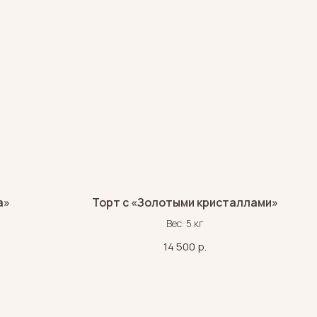
а»
Торт с «Золотыми кристаллами»
Вес: 5 кг
14 500
р.